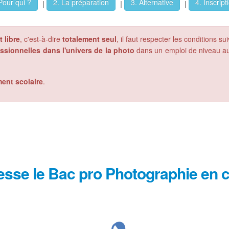
Pour qui ?
2. La préparation
3. Alternative
4. Inscript
|
|
|
 libre
, c'est-à-dire
totalement seul
, il faut respecter les conditions su
essionnelles dans l'univers de la photo
dans un emploi de niveau au 
ment scolaire
.
resse le Bac pro Photographie en c