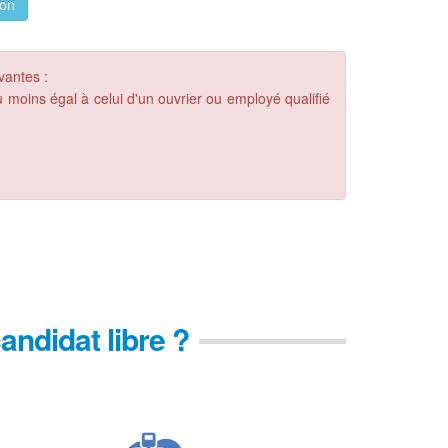
ion
ivantes :
moins égal à celui d'un ouvrier ou employé qualifié
andidat libre ?